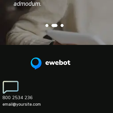
admodum.
admod
800 2534 236
email@yoursite.com