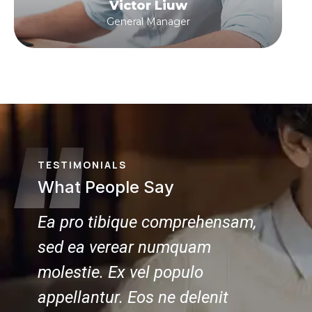
Victor Liuw
General Manager
TESTIMONIALS
What People Say
nsam,
Ea pro tibique comprehensam,
Ea pro
sed ea verear numquam
sed e
molestie. Ex vel populo
molest
t
appellantur. Eos ne delenit
appell