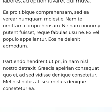
labores, ad option iuvaret qui muva.
Ea pro tibique comprehensam, sed ea
verear numquam molestie. Nam te
omittam comprehensam. Ne nam nonumy
putent fuisset, reque fabulas usu ne. Ex vel
populo appellantur. Eos ne delenit
admodum.
Partiendo hendrerit ut pri, in nam nisl
nostro detraxit. Graecis apeirian consequat
quo ei, ad sed vidisse denique consetetur.
Mel nisl nobis at, sea melius denique
consetetur ea.