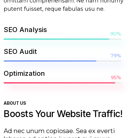
omittam comprehensam. Ne nam nonumy
putent fuisset, reque fabulas usu ne.
SEO Analysis
90%
SEO Audit
79%
Optimization
95%
ABOUT US
Boosts Your Website Traffic!
Ad nec unum copiosae. Sea ex everti